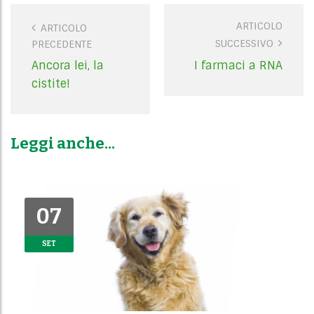
ARTICOLO
P
ARTICOLO
SUCCESSIVO
PRECEDENTE
o
s
Ancora lei, la
I farmaci a RNA
t
cistite!
n
a
v
Leggi anche...
i
g
a
t
07
07
i
SET
SET
o
n