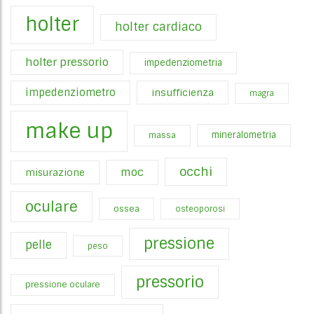
holter
holter cardiaco
holter pressorio
impedenziometria
impedenziometro
insufficienza
magra
make up
mineralometria
massa
occhi
moc
misurazione
oculare
ossea
osteoporosi
pressione
pelle
peso
pressorio
pressione oculare