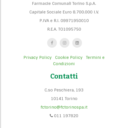
Farmacie Comunali Torino S.p.A.
Capitale Sociale Euro 8.700.000 I.V.
P.IVA e R.I. 09971950010
R.E.A. TO1095750
Privacy Policy
Cookie Policy
Termini e
Condizioni
Contatti
C.so Peschiera, 193
10141 Torino
fctorino@fctorinospa.it
011 197820