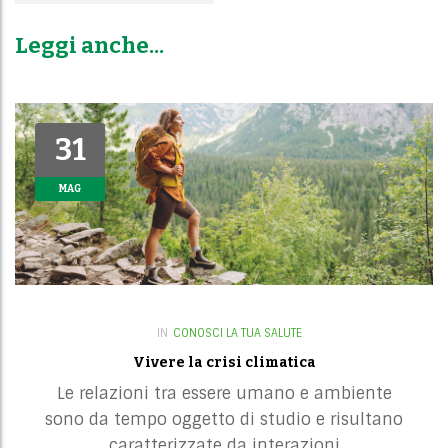
i
g
Leggi anche...
a
t
i
o
31
31
n
MAG
MAG
IN
CONOSCI LA TUA SALUTE
Vivere la crisi climatica
Le relazioni tra essere umano e ambiente
sono da tempo oggetto di studio e risultano
caratterizzate da interazioni