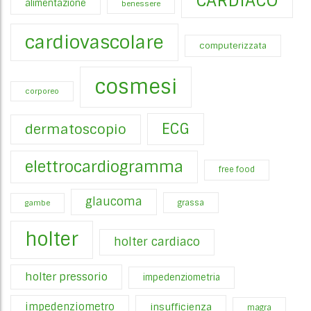
CARDIACO
alimentazione
benessere
cardiovascolare
computerizzata
cosmesi
corporeo
ECG
dermatoscopio
elettrocardiogramma
free food
glaucoma
gambe
grassa
holter
holter cardiaco
holter pressorio
impedenziometria
impedenziometro
insufficienza
magra