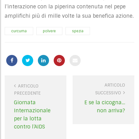
l’interazione con la piperina contenuta nel pepe
amplifichi più di mille volte la sua benefica azione.
curcuma
polvere
spezia
ARTICOLO
P
ARTICOLO
SUCCESSIVO
PRECEDENTE
o
s
Giornata
E se la cicogna…
t
Internazionale
non arriva?
n
per la lotta
a
contro l’AIDS
v