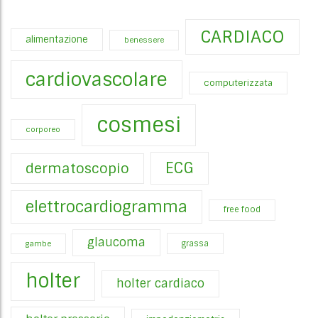
CARDIACO
alimentazione
benessere
cardiovascolare
computerizzata
cosmesi
corporeo
ECG
dermatoscopio
elettrocardiogramma
free food
glaucoma
gambe
grassa
holter
holter cardiaco