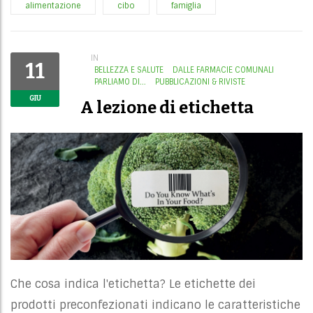
alimentazione
cibo
famiglia
IN
11
BELLEZZA E SALUTE
DALLE FARMACIE COMUNALI
PARLIAMO DI...
PUBBLICAZIONI & RIVISTE
GIU
A lezione di etichetta
Che cosa indica l'etichetta? Le etichette dei
prodotti preconfezionati indicano le caratteristiche