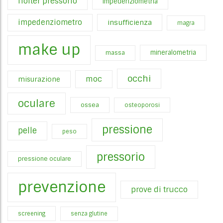
holter pressorio
impedenziometria
impedenziometro
insufficienza
magra
make up
mineralometria
massa
occhi
moc
misurazione
oculare
ossea
osteoporosi
pressione
pelle
peso
pressorio
pressione oculare
prevenzione
prove di trucco
screening
senza glutine