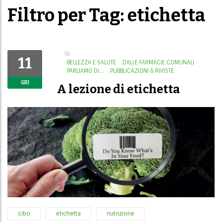
Filtro per Tag: etichetta
IN
11
BELLEZZA E SALUTE
DALLE FARMACIE COMUNALI
PARLIAMO DI...
PUBBLICAZIONI & RIVISTE
GIU
A lezione di etichetta
cibo
etichetta
nutrizione