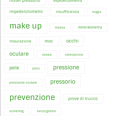
holter pressorio
impedenziometria
impedenziometro
insufficienza
magra
make up
mineralometria
massa
occhi
moc
misurazione
oculare
ossea
osteoporosi
pressione
pelle
peso
pressorio
pressione oculare
prevenzione
prove di trucco
screening
senza glutine