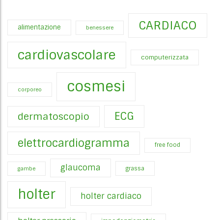
CARDIACO
alimentazione
benessere
cardiovascolare
computerizzata
cosmesi
corporeo
ECG
dermatoscopio
elettrocardiogramma
free food
glaucoma
gambe
grassa
holter
holter cardiaco