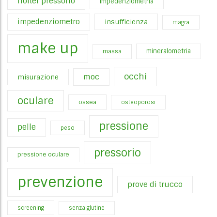
holter pressorio
impedenziometria
impedenziometro
insufficienza
magra
make up
mineralometria
massa
occhi
moc
misurazione
oculare
ossea
osteoporosi
pressione
pelle
peso
pressorio
pressione oculare
prevenzione
prove di trucco
screening
senza glutine