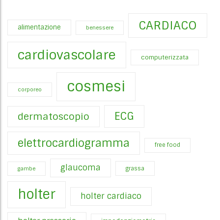
CARDIACO
alimentazione
benessere
cardiovascolare
computerizzata
cosmesi
corporeo
ECG
dermatoscopio
elettrocardiogramma
free food
glaucoma
gambe
grassa
holter
holter cardiaco