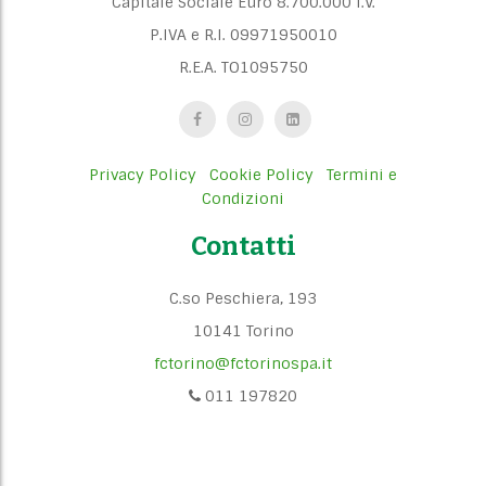
Capitale Sociale Euro 8.700.000 I.V.
P.IVA e R.I. 09971950010
R.E.A. TO1095750
Privacy Policy
Cookie Policy
Termini e
Condizioni
Contatti
C.so Peschiera, 193
10141 Torino
fctorino@fctorinospa.it
011 197820